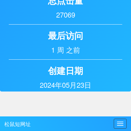
总点击量
27069
最后访问
1 周 之前
创建日期
2024年05月23日
松鼠短网址
Toggl
navig